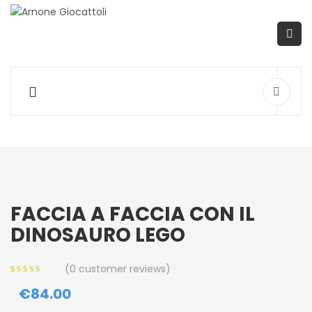
FACCIA A FACCIA CON IL
DINOSAURO LEGO
(
0
customer reviews)
0
5
0
out of
€
84.00
based on
customer