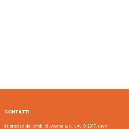
€
11.70
LEGO Super Mario Pack di espansione Giro sullonda lavic
€
42.00
CONTATTI
Il Paradiso dei Bimbi di Arnone & C. SAS © 2017. P.IVA