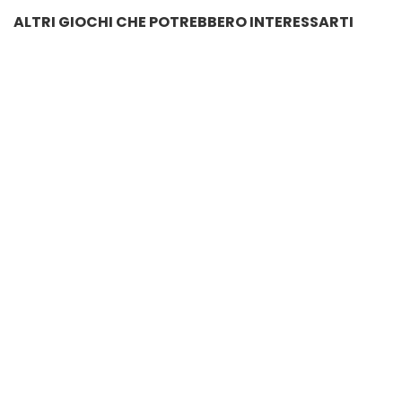
ALTRI GIOCHI CHE POTREBBERO INTERESSARTI
IL PARCO DEI GIOCHI LEGO
€
12.60
CANTIERE EDILE CON GRU
€
159.00
FIORI DI GIRASOLE LEGO
€
20.40
CAMION AUTORIBALTABILE LEGO