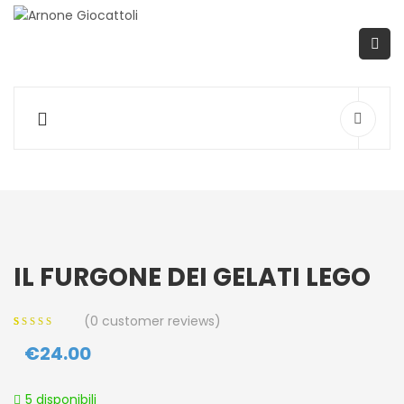
IL FURGONE DEI GELATI LEGO
(
0
customer reviews)
0
5
0
out of
€
24.00
based on
customer
ratings
5 disponibili