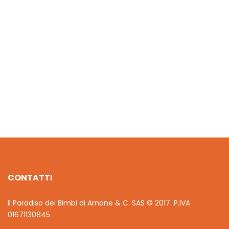
€
12.00
COSTUME PJ MASKS GUFETTA 4-5
€
60.00
CONTATTI
Il Paradiso dei Bimbi di Arnone & C. SAS © 2017. P.IVA
01671130845