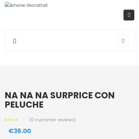
NA NA NA SURPRICE CON
PELUCHE
(
0
customer reviews)
0
5
0
out of
€
36.00
based on
customer