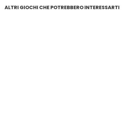
ALTRI GIOCHI CHE POTREBBERO INTERESSARTI
COSTUME PJ MASKS GUFETTA 4-5
€
60.00
SORPRESA REMIX HAIRFLIP
€
34.80
PELUCHE BING PIGIAMINO CM.23 PARLANTE E MUSICALE
€
39.00
COSTUME PJ MASKS GUFETTA
LOL SURPRISE LILS