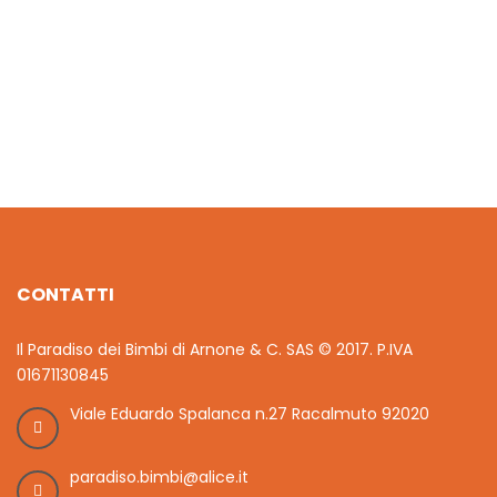
€
60.00
€
16.80
CONTATTI
Il Paradiso dei Bimbi di Arnone & C. SAS © 2017. P.IVA
01671130845
Viale Eduardo Spalanca n.27 Racalmuto 92020
paradiso.bimbi@alice.it