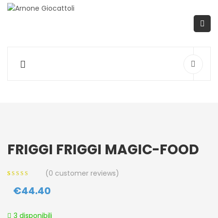
FRIGGI FRIGGI MAGIC-FOOD
(
0
customer reviews)
0
5
0
out of
€
44.40
based on
customer
ratings
3 disponibili