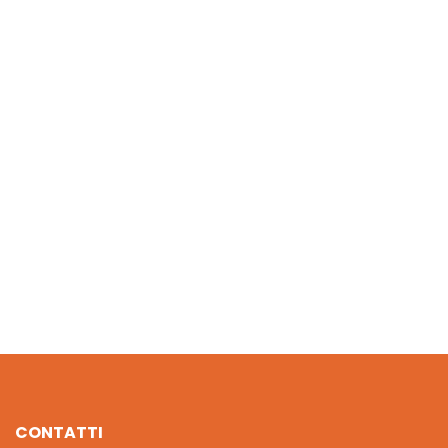
SOGGIORNO CON STUFA PLAYMOBIL
€
21.60
TRATTORE CON RIMORCHIO PLAYMOBIL
€
37.80
CONTATTI