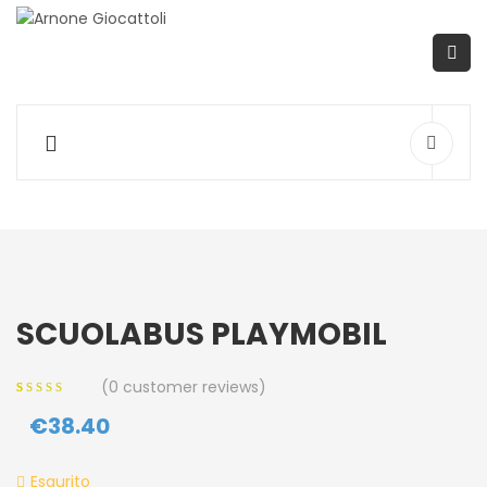
SCUOLABUS PLAYMOBIL
(
0
customer reviews)
0
5
0
out of
€
38.40
based on
customer
ratings
Esaurito