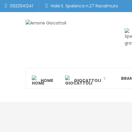
0922941241
Viale E. Spalanca n.27 Racalmuto
BRA
HOME
GIOCATTOLI