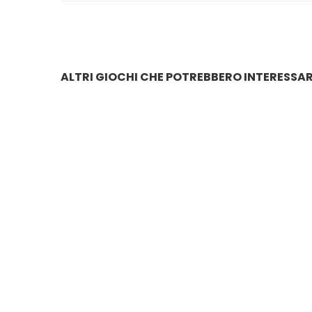
ALTRI GIOCHI CHE POTREBBERO INTERESSAR
PINJPON CON MOTO E ACCESSORI
LE PRINC
€
25.00
€
33.0
AUTO CON BAMBOLINA PARTY
€
21.00