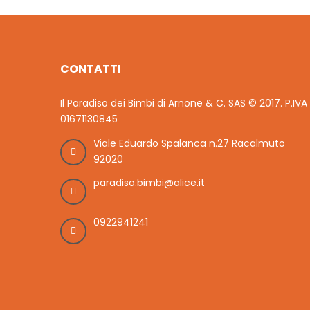
CONTATTI
Il Paradiso dei Bimbi di Arnone & C. SAS © 2017. P.IVA
01671130845
Viale Eduardo Spalanca n.27 Racalmuto
92020
paradiso.bimbi@alice.it
0922941241