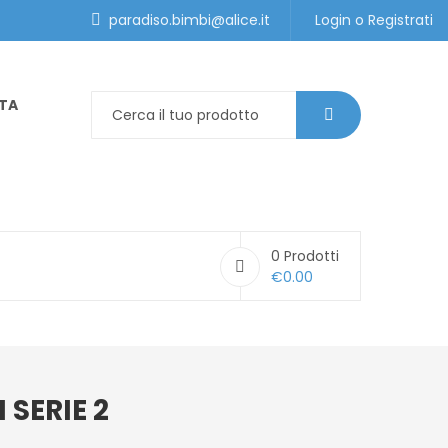
paradiso.bimbi@alice.it
Login
o
Registrati
ITA
0
Prodotti
€
0.00
SERIE 2