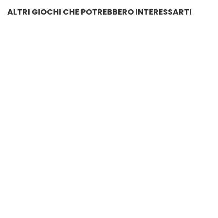
ALTRI GIOCHI CHE POTREBBERO INTERESSARTI
MONOPATTINO ME CONTRO TE
€
31.20
ME CONTRO TE OLLY PALLONE
€
18.60
MAXI ELASTICI PEZZI 6 ME CONTRO TE
€
3.00