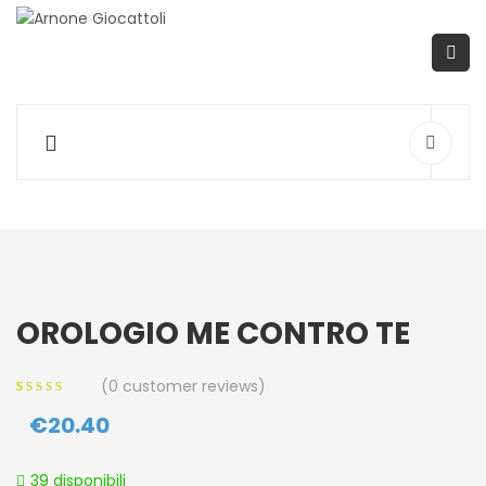
OROLOGIO ME CONTRO TE
(
0
customer reviews)
0
5
0
out of
€
20.40
based on
customer
ratings
39 disponibili