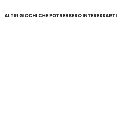
ALTRI GIOCHI CHE POTREBBERO INTERESSARTI
TORRE DEL BOSS SUPER MARIO
€
36.00
CANTIERE EDILE CON GRU
€
159.00
CAMION AUTORIBALTABILE LEGO
€
11.70