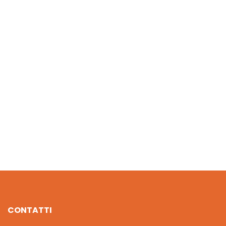
LEGO Super Mario Pack di espansione Giro sullonda lavic
€
42.00
CASSETTA DEGLI ATTREZZI SUPER MARIO
€
72.00
CONTATTI