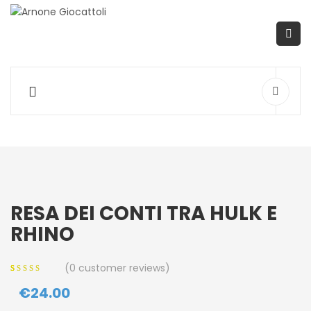
RESA DEI CONTI TRA HULK E
RHINO
(
0
customer reviews)
0
5
0
out of
€
24.00
based on
customer