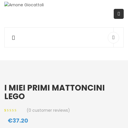
I MIEI PRIMI MATTONCINI
LEGO
(
0
customer reviews)
0
5
0
out of
€
37.20
based on
customer