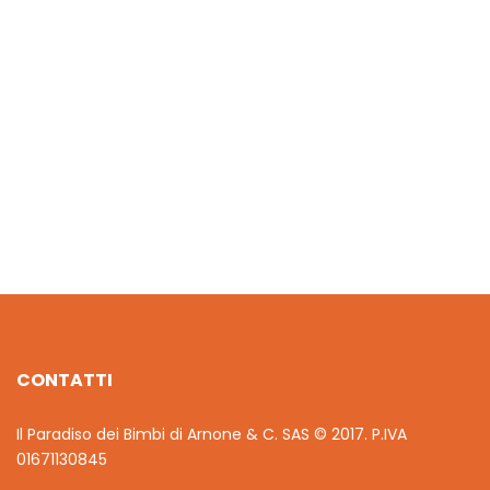
€
12.60
CAMION AUTORIBALTABILE LEGO
€
11.70
CONTATTI
Il Paradiso dei Bimbi di Arnone & C. SAS © 2017. P.IVA
01671130845