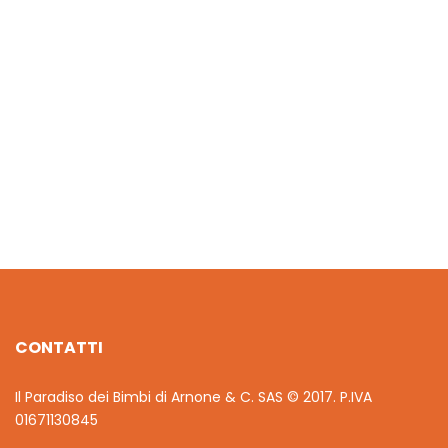
€
24.00
BAMBOLA PRINCESS PAPERONZOLO CM.25
€
13.20
CONTATTI
Il Paradiso dei Bimbi di Arnone & C. SAS © 2017. P.IVA
01671130845