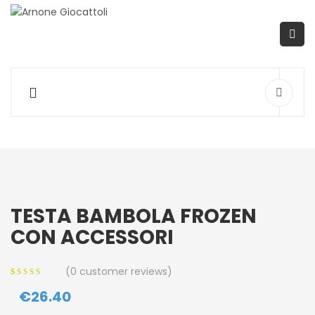
TESTA BAMBOLA FROZEN
CON ACCESSORI
(
0
customer reviews)
0
5
0
out of
€
26.40
based on
customer