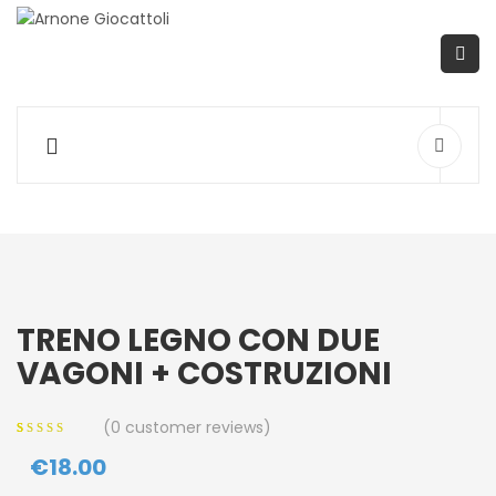
TRENO LEGNO CON DUE
VAGONI + COSTRUZIONI
(
0
customer reviews)
0
5
0
out of
€
18.00
based on
customer