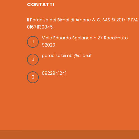
CONTATTI
Il Paradiso dei Bimbi di Arnone & C. SAS © 2017. P.IVA
01671130845
Viale Eduardo Spalanca n.27 Racalmuto
92020
paradiso.bimbi@alice.it
0922941241