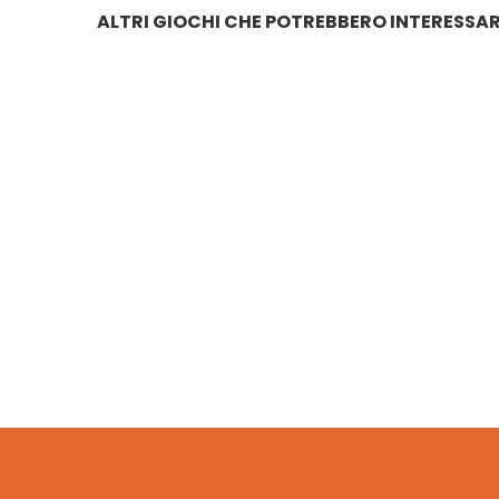
ALTRI GIOCHI CHE POTREBBERO INTERESSAR
PUZZLE SONORO STRUMENTI MUSICALI
PERSO
€
14.40
€
1
FATTORIA LEGNO CON PORTA SCORREVOLE + ANI
€
54.00