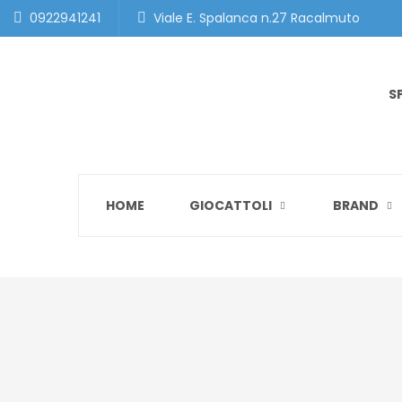
0922941241
Viale E. Spalanca n.27 Racalmuto
S
HOME
GIOCATTOLI
BRAND