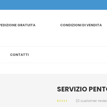
PEDIZIONE GRATUITA
CONDIZIONI DI VENDITA
CONTATTI
SERVIZIO PENT
(
0
customer revie
0
5
0
out of