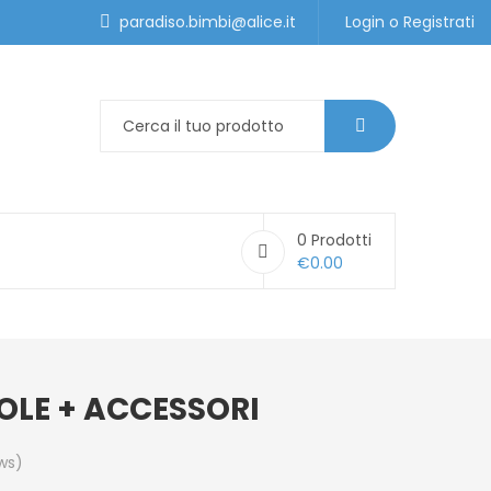
paradiso.bimbi@alice.it
Login
o
Registrati
0
Prodotti
€
0.00
OLE + ACCESSORI
ws)