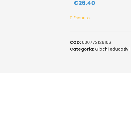
€
26.40
based on
customer
ratings
Esaurito
COD:
000772126106
Categoria:
Giochi educativi