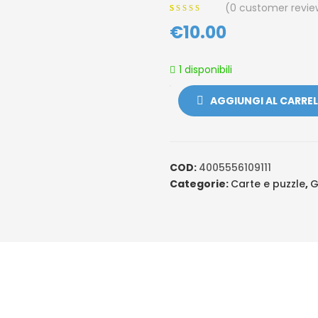
(
0
customer revie
0
5
0
€
out of
10.00
based on
customer
ratings
1 disponibili
AGGIUNGI AL CARRE
COD:
4005556109111
Categorie:
Carte e puzzle
,
G