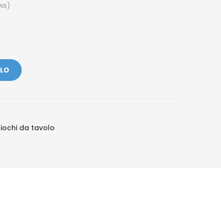
ws)
LLO
iochi da tavolo