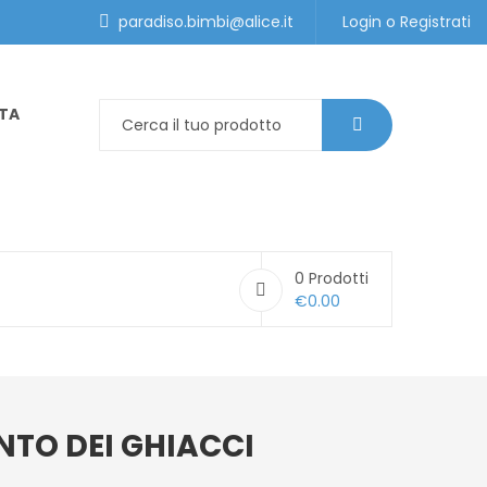
paradiso.bimbi@alice.it
Login
o
Registrati
ITA
0
Prodotti
€
0.00
NTO DEI GHIACCI