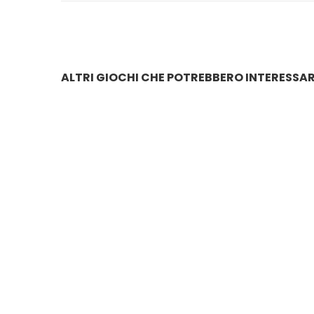
ALTRI GIOCHI CHE POTREBBERO INTERESSAR
DAMA IN LEGNO 3 IN UNO CM.30X30
CARTE S
€
30.00
€
11.0
DAMA SCACCHI IN SCATOLA
€
13.00