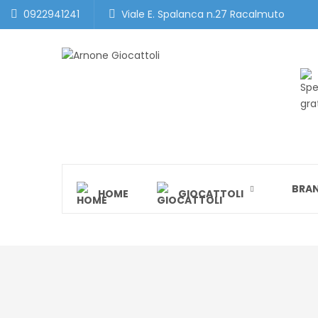
0922941241
Viale E. Spalanca n.27 Racalmuto
BRA
HOME
GIOCATTOLI