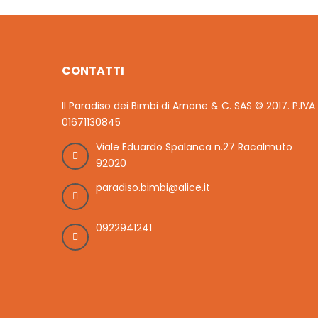
CONTATTI
Il Paradiso dei Bimbi di Arnone & C. SAS © 2017. P.IVA
01671130845
Viale Eduardo Spalanca n.27 Racalmuto
92020
paradiso.bimbi@alice.it
0922941241