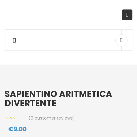
SAPIENTINO ARITMETICA
DIVERTENTE
(
0
customer reviews)
0
5
0
out of
€
9.00
based on
customer