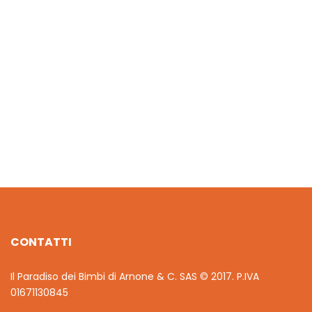
€
12.00
MINNIE CARILLON DOLCE NOTTE
€
16.20
CONTATTI
Il Paradiso dei Bimbi di Arnone & C. SAS © 2017. P.IVA
01671130845