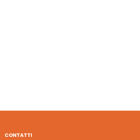
CRAZY CHIC ATELIER DEI GIOIELLI
€
20.40
FORME E LACCI MONTESSORI
€
10.80
CONTATTI