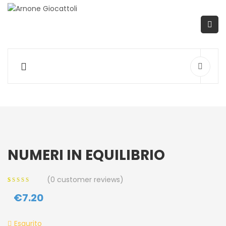
NUMERI IN EQUILIBRIO
(
0
customer reviews)
0
5
0
out of
€
7.20
based on
customer
ratings
Esaurito