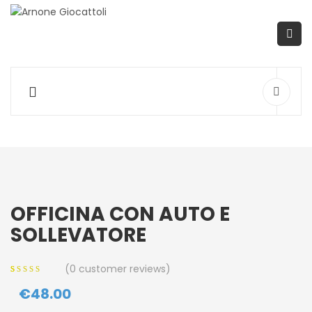
OFFICINA CON AUTO E
SOLLEVATORE
(
0
customer reviews)
0
5
0
out of
€
48.00
based on
customer