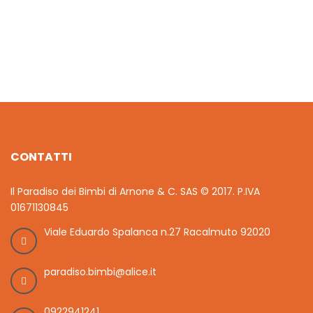
€
48.00
CONTATTI
Il Paradiso dei Bimbi di Arnone & C. SAS © 2017. P.IVA
01671130845
Viale Eduardo Spalanca n.27 Racalmuto 92020
paradiso.bimbi@alice.it
0922941241