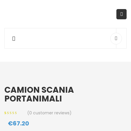
CAMION SCANIA
PORTANIMALI
(
0
customer reviews)
0
5
0
out of
€
67.20
based on
customer