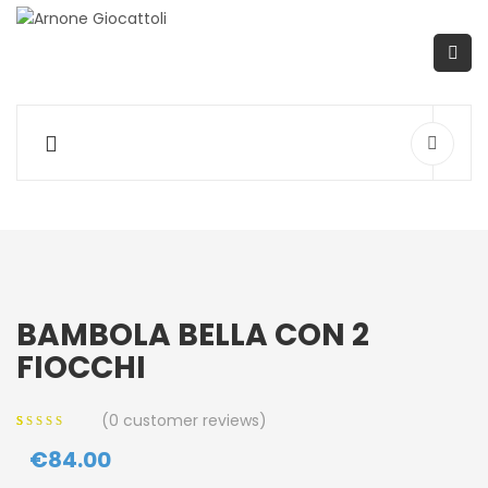
BAMBOLA BELLA CON 2
FIOCCHI
(
0
customer reviews)
0
5
0
out of
€
84.00
based on
customer